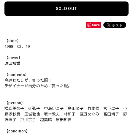
SOLD OUT
Save
【date】
1988．02．19
【cover】
原田知世
【contents】
今週わたしが、買った服！
デザイナーが自分のために買った服。
【person】
横森美奈子 辻弘子 中島伊津子 島田順子 竹本修 宮下厚子 小
野塚秋良 玉城徹也 坂本敦夫 林和子 渡辺めぐみ 富田靖子 野
沢直子 戸川京子 越美晴 原田知世
【condition】