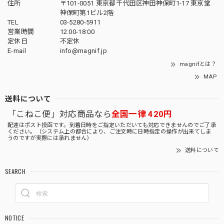
住所
〒101-0051 東京都千代田区神田神保町1-17 東京堂
神保町第1ビル2階
TEL
03-5280-5911
営業時間
12:00-18:00
定休日
不定休
E-mail
info@magnif.jp
magnifとは？
MAP
送料について
「こねこ便」対応商品なら
全国一律 420円
配達はポスト投函です。到着日時をご指定いただいても対応できませんのでご了承
ください。（システム上の都合により、ご注文時に日時指定の操作が出来てしま
うのですが実際には承れません）
送料について
SEARCH
NOTICE