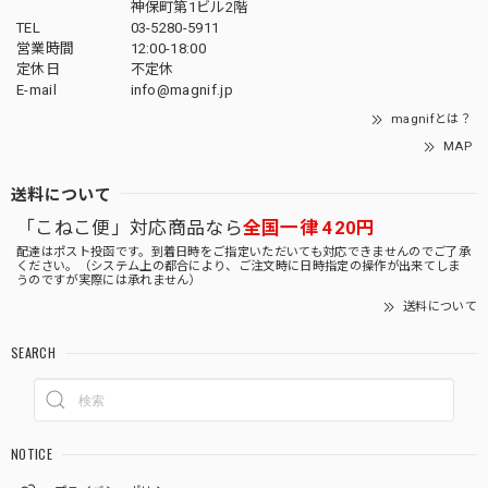
神保町第1ビル2階
TEL
03-5280-5911
営業時間
12:00-18:00
定休日
不定休
E-mail
info@magnif.jp
magnifとは？
MAP
送料について
「こねこ便」対応商品なら
全国一律 420円
配達はポスト投函です。到着日時をご指定いただいても対応できませんのでご了承
ください。（システム上の都合により、ご注文時に日時指定の操作が出来てしま
うのですが実際には承れません）
送料について
SEARCH
NOTICE