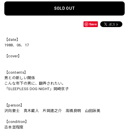
SOLD OUT
Save
【date】
1988．06．17
【cover】
【contents】
男との新しい関係
こんな年下の男に、翻弄されたい。
「SLEEPLESS DOG NIGHT」岡崎京子
【person】
沢向要士 真木蔵人 片岡進之介 高橋良明 山田詠美
【condition】
古本並程度