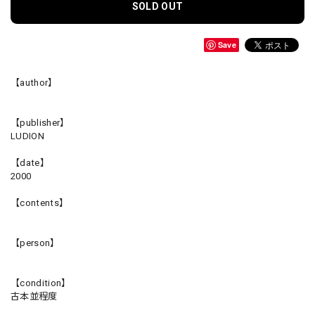
SOLD OUT
Save
【author】
【publisher】
LUDION
【date】
2000
【contents】
【person】
【condition】
古本並程度