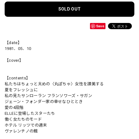
SOLD OUT
Save
【date】
1981．05．10
【cover】
【contents】
私たちはちょっと太めの〈丸ぽちゃ〉女性を讃美する
夏をフレッシュに
私の見たサンローラン フランソワーズ・サガン
ジェーン・フォンダ一家の幸せなひととき
愛の4段階
ELLEに登場したスターたち
働く女たちのモード
ホテル リッツでの週末
ヴァレンチノの館