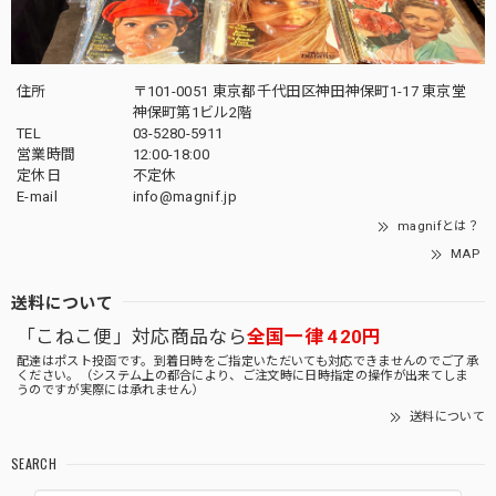
住所
〒101-0051 東京都千代田区神田神保町1-17 東京堂
神保町第1ビル2階
TEL
03-5280-5911
営業時間
12:00-18:00
定休日
不定休
E-mail
info@magnif.jp
magnifとは？
MAP
送料について
「こねこ便」対応商品なら
全国一律 420円
配達はポスト投函です。到着日時をご指定いただいても対応できませんのでご了承
ください。（システム上の都合により、ご注文時に日時指定の操作が出来てしま
うのですが実際には承れません）
送料について
SEARCH