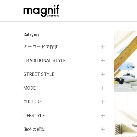
Category
キーワードで探す
TRADITIONAL STYLE
STREET STYLE
MODE
CULTURE
LIFESTYLE
海外の雑誌