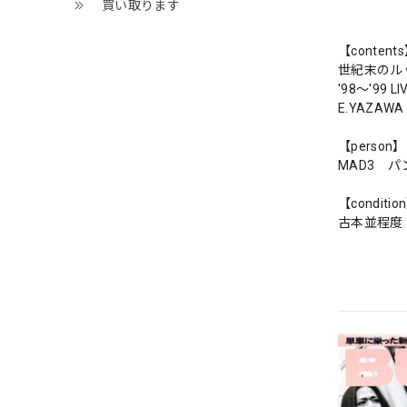
買い取ります
【content
世紀末のル
'98～'99 L
E.YAZA
【person】
MAD3 
【conditio
古本並程度