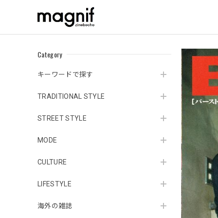
Category
キーワードで探す
TRADITIONAL STYLE
STREET STYLE
MODE
CULTURE
LIFESTYLE
海外の雑誌