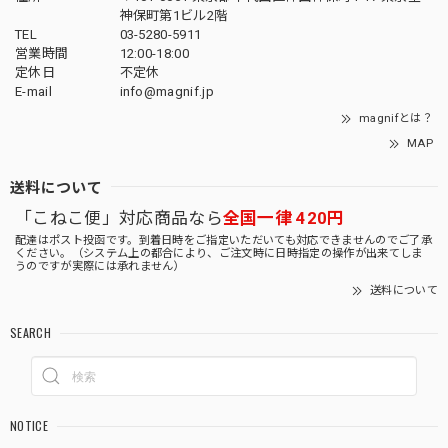
神保町第1ビル2階
TEL
03-5280-5911
営業時間
12:00-18:00
定休日
不定休
E-mail
info@magnif.jp
magnifとは？
MAP
送料について
「こねこ便」対応商品なら
全国一律 420円
配達はポスト投函です。到着日時をご指定いただいても対応できませんのでご了承
ください。（システム上の都合により、ご注文時に日時指定の操作が出来てしま
うのですが実際には承れません）
送料について
SEARCH
NOTICE