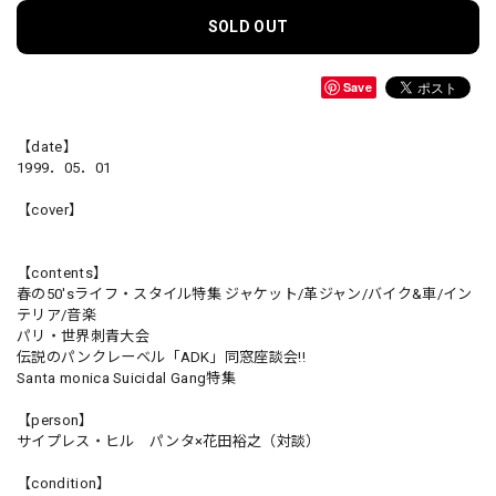
SOLD OUT
Save
【date】
1999．05．01
【cover】
【contents】
春の50'sライフ・スタイル特集 ジャケット/革ジャン/バイク&車/イン
テリア/音楽
パリ・世界刺青大会
伝説のパンクレーベル「ADK」同窓座談会!!
Santa monica Suicidal Gang特集
【person】
サイプレス・ヒル パンタ×花田裕之（対談）
【condition】