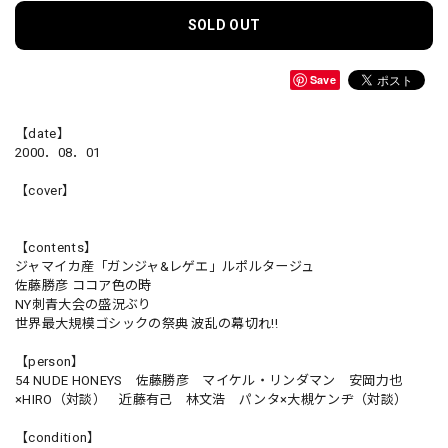
SOLD OUT
Save
【date】
2000．08．01
【cover】
【contents】
ジャマイカ産「ガンジャ&レゲエ」ルポルタージュ
佐藤勝彦 ココア色の時
NY刺青大会の盛況ぶり
世界最大規模ゴシックの祭典 波乱の幕切れ!!
【person】
54 NUDE HONEYS 佐藤勝彦 マイケル・リンダマン 安岡力也
×HIRO（対談） 近藤有己 林文浩 パンタ×大槻ケンヂ（対談）
【condition】