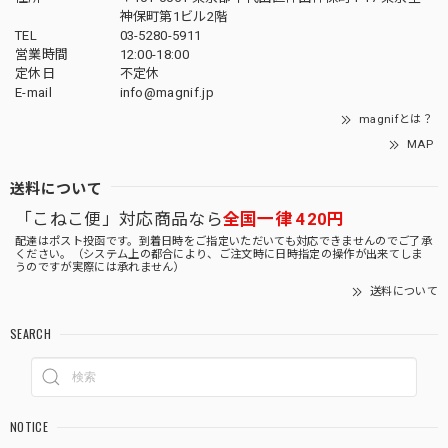
神保町第1ビル2階
TEL
03-5280-5911
営業時間
12:00-18:00
定休日
不定休
E-mail
info@magnif.jp
magnifとは？
MAP
送料について
「こねこ便」対応商品なら
全国一律 420円
配達はポスト投函です。到着日時をご指定いただいても対応できませんのでご了承
ください。（システム上の都合により、ご注文時に日時指定の操作が出来てしま
うのですが実際には承れません）
送料について
SEARCH
NOTICE