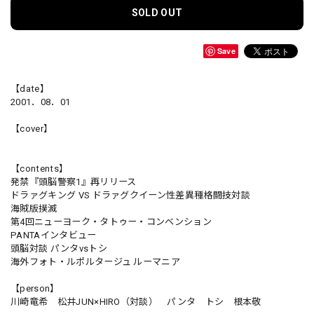
SOLD OUT
Save
【date】
2001．08．01
【cover】
【contents】
発禁『頭脳警察1』再リリース
ドラァグキング VS ドラァグクイーン性差異種格闘技対談
海賊版撲滅
第4回ニューヨーク・タトゥー・コンベンション
PANTAインタビュー
頭脳対談 パンタvsトシ
海外フォト・ルポルタージュ ルーマニア
【person】
川崎竜希 松井JUN×HIRO（対談） パンタ トシ 根本敬