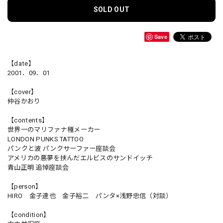
SOLD OUT
Save
【date】
2001．09．01
【cover】
仲谷かおり
【contents】
世界一のマリファナ種メーカー
LONDON PUNKS TATTOO
パンクと波 パンクサーファー座談会
アメリカの悪夢を挟んだエルビスのサンドイッチ
青山正明 追悼座談会
【person】
HIRO 金子達也 金子裕二 パンタ×浅野忠信（対談）
【condition】