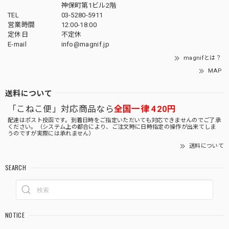
神保町第1ビル2階
TEL
03-5280-5911
営業時間
12:00-18:00
定休日
不定休
E-mail
info@magnif.jp
magnifとは？
MAP
送料について
「こねこ便」対応商品なら
全国一律 420円
配達はポスト投函です。到着日時をご指定いただいても対応できませんのでご了承
ください。（システム上の都合により、ご注文時に日時指定の操作が出来てしま
うのですが実際には承れません）
送料について
SEARCH
NOTICE