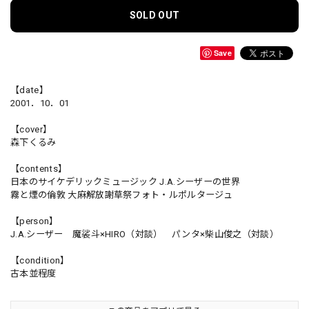
SOLD OUT
Save
【date】
2001．10．01
【cover】
森下くるみ
【contents】
日本のサイケデリックミュージック J.A.シーザーの世界
霧と煙の倫敦 大麻解放謝草祭フォト・ルポルタージュ
【person】
J.A.シーザー 魔裟斗×HIRO（対談） パンタ×柴山俊之（対談）
【condition】
古本並程度