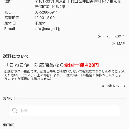
住所
〒101-0051 東京都千代田区神田神保町1-17 東京堂
神保町第1ビル2階
TEL
03-5280-5911
営業時間
12:00-18:00
定休日
不定休
E-mail
info@magnif.jp
magnifとは？
MAP
送料について
「こねこ便」対応商品なら
全国一律 420円
配達はポスト投函です。到着日時をご指定いただいても対応できませんのでご了承
ください。（システム上の都合により、ご注文時に日時指定の操作が出来てしま
うのですが実際には承れません）
送料について
SEARCH
NOTICE