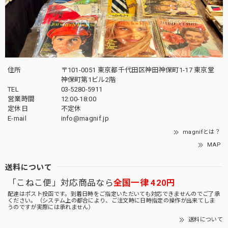
住所
〒101-0051 東京都千代田区神田神保町1-17 東京堂
神保町第1ビル2階
TEL
03-5280-5911
営業時間
12:00-18:00
定休日
不定休
E-mail
info@magnif.jp
magnifとは？
MAP
送料について
「こねこ便」対応商品なら
全国一律 420円
配達はポスト投函です。到着日時をご指定いただいても対応できませんのでご了承
ください。（システム上の都合により、ご注文時に日時指定の操作が出来てしま
うのですが実際には承れません）
送料について