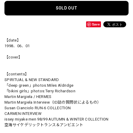
SOLD OUT
Save
【date】
1998．06．01
【cover】
【contents】
SPIRITUAL & NEW STANDARD
「deep green」photos:Miles Aldridge
「bikini girls」photos:Terry Richardson
Martin Margiela / HERMES
Martin Margiela Interview（ID誌の質問状によるもの）
Susan Cianciolo RUN-6 COLLECTION
CARMEN INTERVIEW
issey miyake men 98/99 AUTUMN & WINTER COLLECTION
空海サイケデリックトランス＆アンビエント