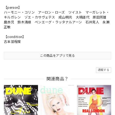
【person】
ハーモニー・コリン アーロン・ローズ ツイスト マーガレット・
キルガレン ゾエ・カサヴェテス 成山明光 大楠道代 原田芳雄
麿赤児 鈴木清順 ペンエーグ・ラッタナルアーン 石井克人 永瀬
正敏
【condition】
古本並程度
この商品をアプリで見る
通報する
関連商品？