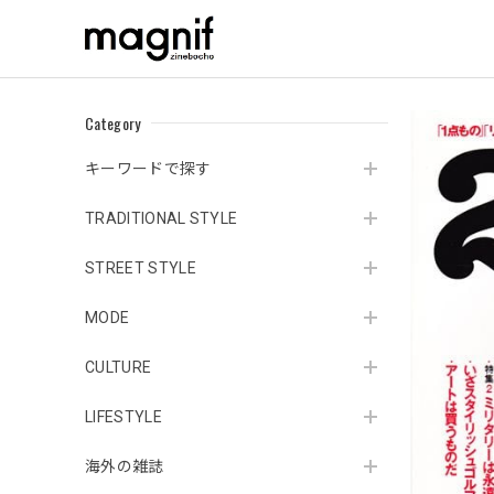
Category
キーワードで探す
TRADITIONAL STYLE
STREET STYLE
MODE
CULTURE
LIFESTYLE
海外の雑誌