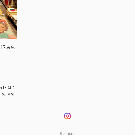
17 東京
nifとは？
MAP
© magnif