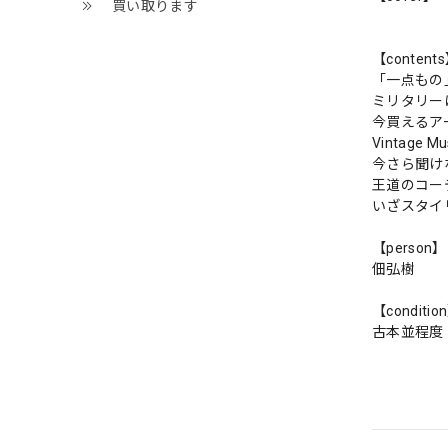
買い取ります
【content
「一点もの
ミリタリー
今買えるア
Vintage
今さら聞け
王道のコー
いざスタイ
【person】
佃弘樹
【conditio
古本並程度