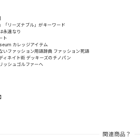
s】
」「リーズナブル」がキーワード
は永遠なり
ート
 Museum カレッジアイテム
ないファッション用語辞典 ファッション死語
ディネイト術 デッキーズのチノパン
リッシュゴルファーへ
n】
関連商品？