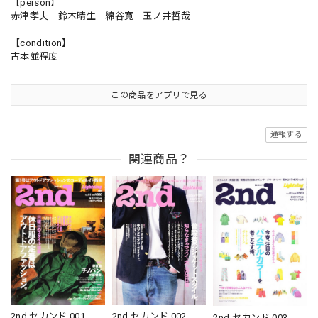
【person】
赤津孝夫 鈴木晴生 綿谷寛 玉ノ井哲哉
【condition】
古本並程度
この商品をアプリで見る
通報する
関連商品？
2nd セカンド 001
2nd セカンド 002
2nd セカンド 003