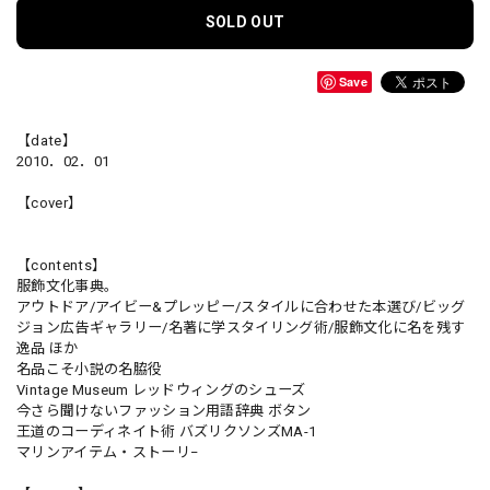
SOLD OUT
Save
【date】
2010．02．01
【cover】
【contents】
服飾文化事典。
アウトドア/アイビー&プレッピー/スタイルに合わせた本選び/ビッグ
ジョン広告ギャラリー/名著に学スタイリング術/服飾文化に名を残す
逸品 ほか
名品こそ小説の名脇役
Vintage Museum レッドウィングのシューズ
今さら聞けないファッション用語辞典 ボタン
王道のコーディネイト術 バズリクソンズMA-1
マリンアイテム・ストーリ−