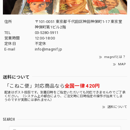
住所
〒101-0051 東京都千代田区神田神保町1-17 東京堂
神保町第1ビル2階
TEL
03-5280-5911
営業時間
12:00-18:00
定休日
不定休
E-mail
info@magnif.jp
magnifとは？
MAP
送料について
「こねこ便」対応商品なら
全国一律 420円
配達はポスト投函です。到着日時をご指定いただいても対応できませんのでご了承
ください。（システム上の都合により、ご注文時に日時指定の操作が出来てしま
うのですが実際には承れません）
送料について
SEARCH