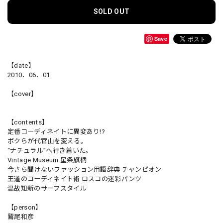
SOLD OUT
Save
【date】
2010．06．01
【cover】
【contents】
定番コーディネイトに異変あり!?
ボクらが代官山を変える。
“ナチュラル”へ行き着いた。
Vintage Museum 星条旗柄
今さら聞けないファッション用語辞典 チャンピオン
王道のコーディネイト術 ロスコの迷彩パンツ
温故知新のサーフスタイル
【person】
鷲尾和彦