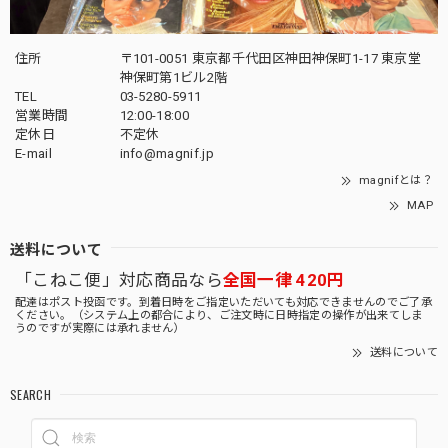
住所
〒101-0051 東京都千代田区神田神保町1-17 東京堂
神保町第1ビル2階
TEL
03-5280-5911
営業時間
12:00-18:00
定休日
不定休
E-mail
info@magnif.jp
magnifとは？
MAP
送料について
「こねこ便」対応商品なら
全国一律 420円
配達はポスト投函です。到着日時をご指定いただいても対応できませんのでご了承
ください。（システム上の都合により、ご注文時に日時指定の操作が出来てしま
うのですが実際には承れません）
送料について
SEARCH