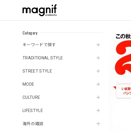
Category
キーワードで探す
TRADITIONAL STYLE
STREET STYLE
MODE
CULTURE
LIFESTYLE
海外の雑誌