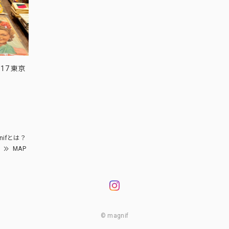
17 東京
nifとは？
MAP
© magnif