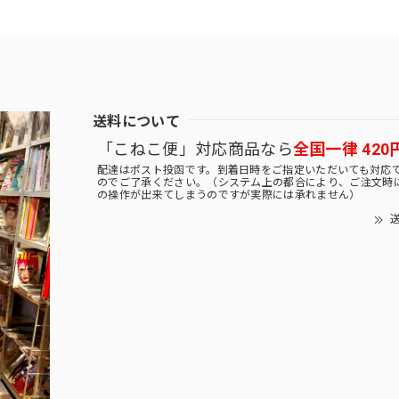
送料について
「こねこ便」対応商品なら
全国一律 420
配達はポスト投函です。到着日時をご指定いただいても対応
のでご了承ください。（システム上の都合により、ご注文時
の操作が出来てしまうのですが実際には承れません）
送