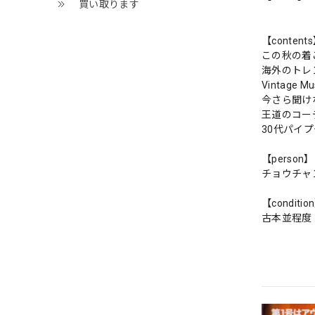
買い取ります
【content
この秋の着
海外のトレ
Vintage 
今さら聞け
王道のコーデ
30代パイ
【person】
チョウチャ
【conditio
古本並程度