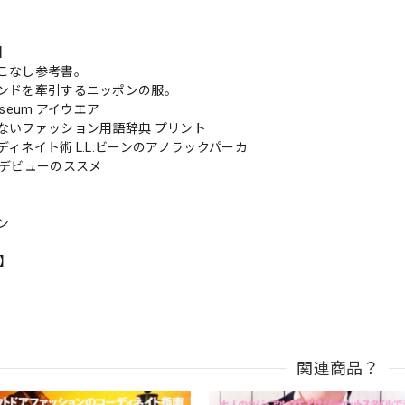
s】
こなし参考書。
ンドを牽引するニッポンの服。
Museum アイウエア
ないファッション用語辞典 プリント
ィネイト術 L.L.ビーンのアノラックパーカ
プデビューのススメ
ン
n】
関連商品？