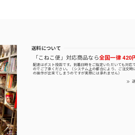
送料について
「こねこ便」対応商品なら
全国一律 420
配達はポスト投函です。到着日時をご指定いただいても対応
のでご了承ください。（システム上の都合により、ご注文時
の操作が出来てしまうのですが実際には承れません）
送