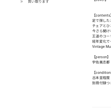
買い取ります
【content
足で探した
チェアとひ
今さら聞け
王道のコー
経年変化で
Vintage
【person】
宇佐美志都
【conditio
古本並程度
別冊付録つ