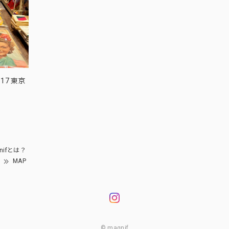
17 東京
nifとは？
MAP
© magnif