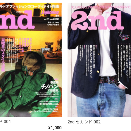
 001
2nd セカンド 002
¥1,000