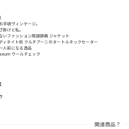
s】
お手頃ヴィンテージ。
ざ掛けと私。
ないファッション用語辞典 ジャケット
ディネイト術 クルチアーニのタートルネックセーター
一人前になる逸品
 Museum ウールチェック
n】
き
関連商品？