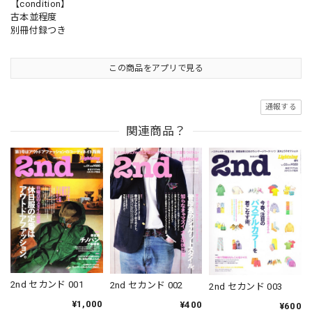
【condition】
古本並程度
別冊付録つき
この商品をアプリで見る
通報する
関連商品？
2nd セカンド 001
2nd セカンド 002
2nd セカンド 003
¥1,000
¥400
¥600