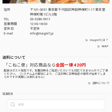
住所
〒101-0051 東京都千代田区神田神保町1-17 東京堂
神保町第1ビル2階
TEL
03-5280-5911
営業時間
12:00-18:00
定休日
不定休
E-mail
info@magnif.jp
magnifとは？
MAP
送料について
「こねこ便」対応商品なら
全国一律 420円
配達はポスト投函です。到着日時をご指定いただいても対応できませんのでご了承
ください。（システム上の都合により、ご注文時に日時指定の操作が出来てしま
うのですが実際には承れません）
送料について
SEARCH