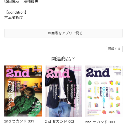
須田悦弘 穂積和夫
【condition】
古本並程度
この商品をアプリで見る
通報する
関連商品？
2nd セカンド 001
2nd セカンド 002
2nd セカンド 003