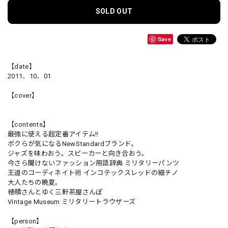
SOLD OUT
Save
【date】
2011．10．01
【cover】
【contents】
最強に使える超定番アイテム!!
ボクらが気になるNewStandardブランド。
ジャズを味わおう。スピーカーと向き合おう。
今さら聞けないファッション用語辞典 ミリタリーパンツ
王道のコーディネイト術 インコテックスレッドの細チノ
大人たちの晩夏。
穂積さんとゆく三軒茶屋さんぽ
Vintage Museum ミリタリートラウザーズ
【person】