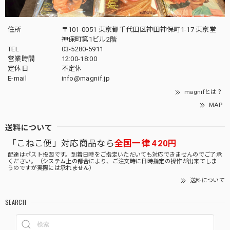
住所
〒101-0051 東京都千代田区神田神保町1-17 東京堂
神保町第1ビル2階
TEL
03-5280-5911
営業時間
12:00-18:00
定休日
不定休
E-mail
info@magnif.jp
magnifとは？
MAP
送料について
「こねこ便」対応商品なら
全国一律 420円
配達はポスト投函です。到着日時をご指定いただいても対応できませんのでご了承
ください。（システム上の都合により、ご注文時に日時指定の操作が出来てしま
うのですが実際には承れません）
送料について
SEARCH