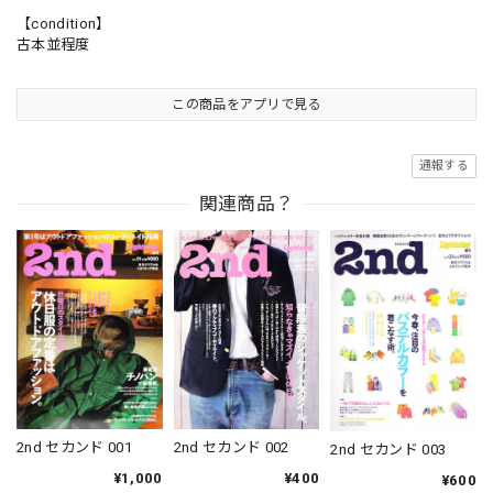
【condition】
古本並程度
この商品をアプリで見る
通報する
関連商品？
2nd セカンド 001
2nd セカンド 002
2nd セカンド 003
¥1,000
¥400
¥600