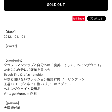
SOLD OUT
Save
【date】
2012．01．01
【cover】
【contents】
クラフトマンシップと自分へのご褒美、そして、ヘミングウェイ。
たまには自分にご褒美を買おう
Touch The Craftsmanship
今さら聞けないファッション用語辞典 ノーザンプトン
王道のコーディネイト術 バブアーのビデイル
ヘミングウェイと愛用品
Vintage Museum 迷彩
【person】
大澤紀代美