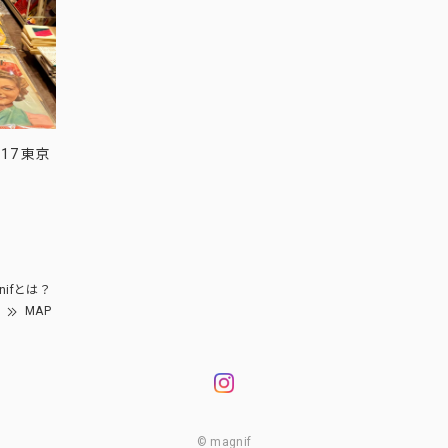
17 東京
nifとは？
MAP
© magnif