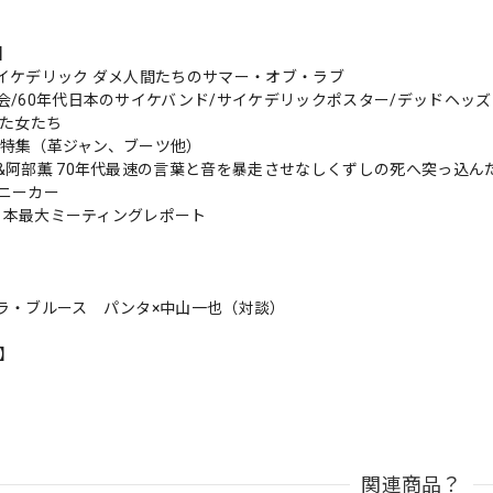
s】
イケデリック ダメ人間たちのサマー・オブ・ラブ
会/60年代日本のサイケバンド/サイケデリックポスター/デッドヘッズ
った女たち
NS特集（革ジャン、ブーツ他）
&阿部薫 70年代最速の言葉と音を暴走させなしくずしの死へ突っ込ん
ニーカー
S日本最大ミーティングレポート
ラ・ブルース パンタ×中山一也（対談）
n】
関連商品？