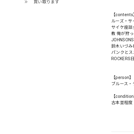
買い取ります
【content
ルーズ・サ
サイケ座談
教 俺が狩
JOHNSO
鈴木いづみ
パンクとス
ROCKER
【person】
ブルース・
【conditio
古本並程度