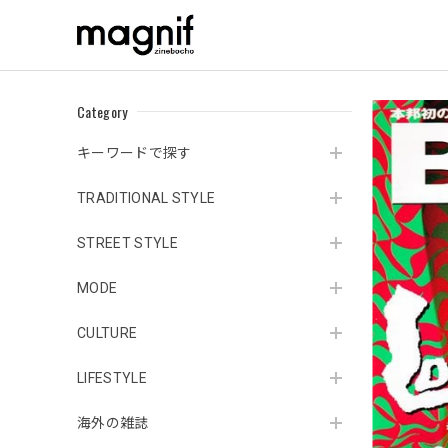
Category
キーワードで探す
TRADITIONAL STYLE
STREET STYLE
MODE
CULTURE
LIFESTYLE
海外の雑誌