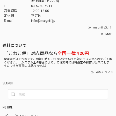
神保町第1ビル2階
TEL
03-5280-5911
営業時間
12:00-18:00
定休日
不定休
E-mail
info@magnif.jp
magnifとは？
MAP
送料について
「こねこ便」対応商品なら
全国一律 420円
配達はポスト投函です。到着日時をご指定いただいても対応できませんのでご了承
ください。（システム上の都合により、ご注文時に日時指定の操作が出来てしま
うのですが実際には承れません）
送料について
SEARCH
NOTICE