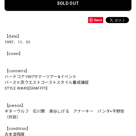
SOLD OUT
Save
【date】
1997．11．01
【cover】
【contents】
ハードコア1997サマーツアー&イベント
バースト流ウエストコーストスタイル養成講座
STYLE WARS[GRAFFITI]
【person】
ギターウルフ 石川賢 泉谷しげる アナーキー パンタ×平野悠
（対談）
【condition】
古本並程度