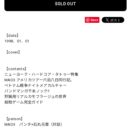
SOLD OUT
Save
【date】
1998．01．01
【cover】
【contents】
ニューヨーク・ハードコア・タトゥー特集
MAD3 アメリカツアー六泊八日同行記。
ベトナム戦争ナイトメアカルチャー
バンドマンガ千本ノック!!
狩猟用リアルカモフラージュの世界
殺戮ゲーム完全ガイド
【person】
MAD3 パンタ×石丸元章（対談）