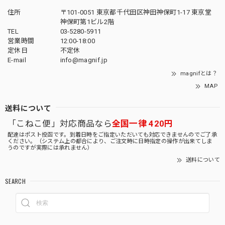
住所
〒101-0051 東京都千代田区神田神保町1-17 東京堂
神保町第1ビル2階
TEL
03-5280-5911
営業時間
12:00-18:00
定休日
不定休
E-mail
info@magnif.jp
magnifとは？
MAP
送料について
「こねこ便」対応商品なら
全国一律 420円
配達はポスト投函です。到着日時をご指定いただいても対応できませんのでご了承
ください。（システム上の都合により、ご注文時に日時指定の操作が出来てしま
うのですが実際には承れません）
送料について
SEARCH