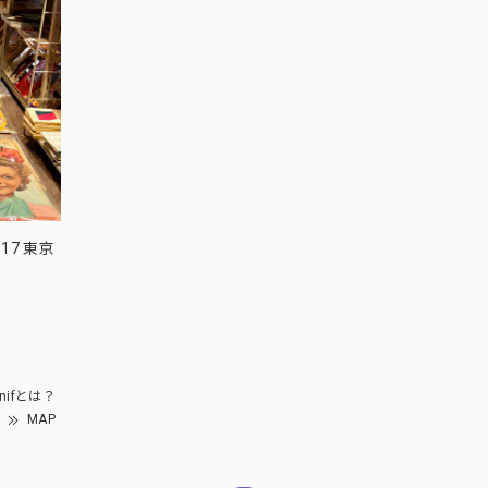
17 東京
nifとは？
MAP