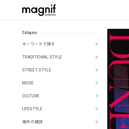
Category
キーワードで探す
TRADITIONAL STYLE
STREET STYLE
MODE
CULTURE
LIFESTYLE
海外の雑誌