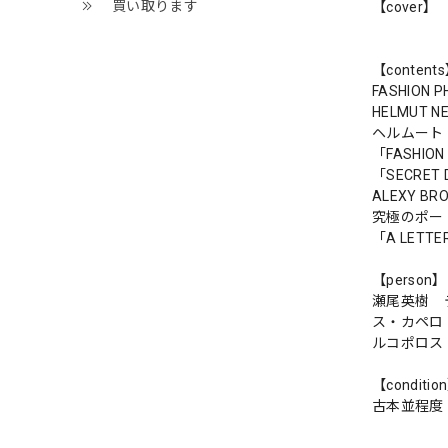
買い取ります
【cover】
【content
FASHION 
HELMUT N
ヘルムート
「FASHIO
「SECRET 
ALEXY B
究極のポー
「A LETTER
【person】
瀬尾英樹 テ
ス・カペロ（
ルコポロス
【conditio
古本並程度