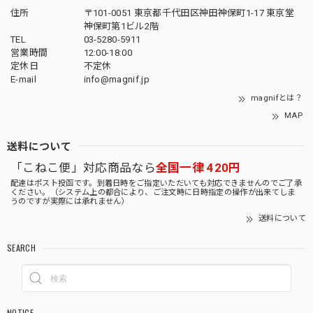
住所
〒101-0051 東京都千代田区神田神保町1-17 東京堂
神保町第1ビル2階
TEL
03-5280-5911
営業時間
12:00-18:00
定休日
不定休
E-mail
info@magnif.jp
magnifとは？
MAP
送料について
「こねこ便」対応商品なら
全国一律 420円
配達はポスト投函です。到着日時をご指定いただいても対応できませんのでご了承
ください。（システム上の都合により、ご注文時に日時指定の操作が出来てしま
うのですが実際には承れません）
送料について
SEARCH
NOTICE