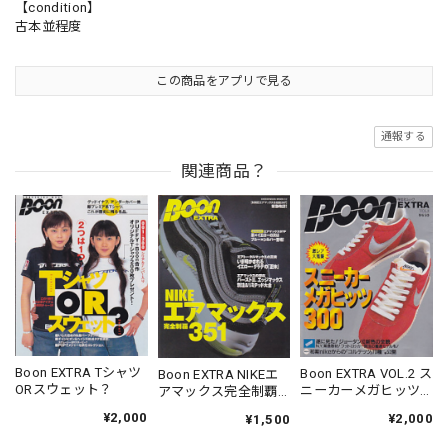
【condition】
古本並程度
この商品をアプリで見る
通報する
関連商品？
Boon EXTRA Tシャツ
Boon EXTRA VOL.2 ス
Boon EXTRA NIKEエ
ORスウェット？
ニーカーメガヒッツ
アマックス完全制覇
300
351
¥2,000
¥2,000
¥1,500