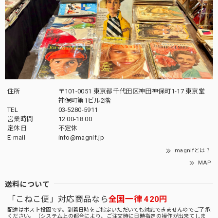
住所
〒101-0051 東京都千代田区神田神保町1-17 東京堂
神保町第1ビル2階
TEL
03-5280-5911
営業時間
12:00-18:00
定休日
不定休
E-mail
info@magnif.jp
magnifとは？
MAP
送料について
「こねこ便」対応商品なら
全国一律 420円
配達はポスト投函です。到着日時をご指定いただいても対応できませんのでご了承
ください。（システム上の都合により、ご注文時に日時指定の操作が出来てしま