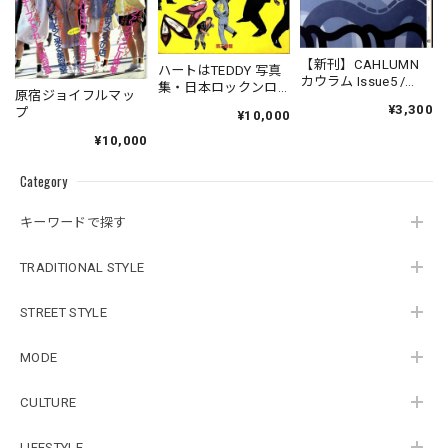
【新刊】CAHLUMN
ハートはTEDDY 写真
カウラム Issue5 /
集・日本ロックンロ
原宿ジョイフルマッ
Classic & Local 京都
ーラーズ（1981年初
¥3,300
プ
と、ちょっと東京
¥10,000
版）
¥10,000
Category
キーワードで探す
TRADITIONAL STYLE
STREET STYLE
MODE
CULTURE
LIFESTYLE