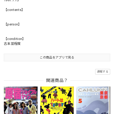
1997.7.15
【contents】
【person】
【condition】
古本並程度
この商品をアプリで見る
通報する
関連商品？