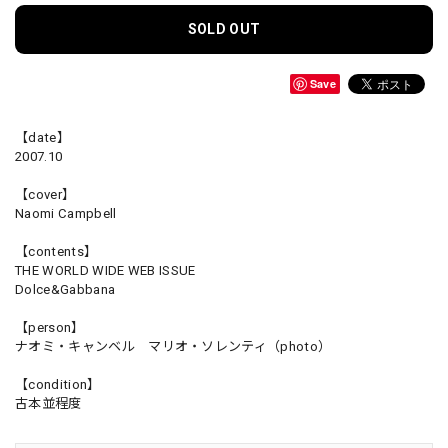
SOLD OUT
Save
【date】
2007.10
【cover】
Naomi Campbell
【contents】
THE WORLD WIDE WEB ISSUE
Dolce&Gabbana
【person】
ナオミ・キャンベル マリオ・ソレンティ（photo）
【condition】
古本並程度