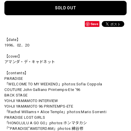
SOLD OUT
Save
【date】
1996．02．20
【cover】
アマンダ・デ・キャドネット
【contents】
PARADISE
「WELCOME TO MY WEEKEND」photos:Sofia Coppola
COUTURE John Galliano Printemps-Ete '96
BACK STAGE
YOHJI YAMAMOTO INTERVIEW
YOHJI YAMAMOTO 96 PRINTEMPS-ETE
「Rachel Williams + Alice Temple」photos:Mario Sorrenti
PARADISE LOST GIRLS
「HONOLULU A GO GO」photos:ホンマタカシ
「“PARADISE”AMSTERDAM」photos:綿谷修