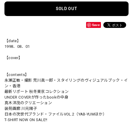
SOLD OUT
Save
【date】
1998．08．01
【cover】
【contents】
永瀬正敏・撮影 荒川眞一郎・スタイリングのヴィジュアルブック・イ
ン・香港
最新リポート 秋冬東京コレクション
UNDER COVERが作ったbookの中身
真木洋茂のクリエーション
装苑画廊 川元陽子
日本の次世代ブランド・ファイルVOL.2（YAB-YUMほか）
T-SHIRT NOW ON SALE!!