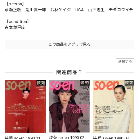
【person】
永瀬正敏 荒川眞一郎 若林ケイジ LICA 山下隆生 チダコウイチ
【condition】
古本並程度
この商品をアプリで見る
通報する
関連商品？
装苑 so-en 1990.02
装苑 so-en 1990.01
装苑 so-en 1990.03