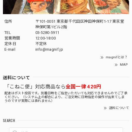
住所
〒101-0051 東京都千代田区神田神保町1-17 東京堂
神保町第1ビル2階
TEL
03-5280-5911
営業時間
12:00-18:00
定休日
不定休
E-mail
info@magnif.jp
magnifとは？
MAP
送料について
「こねこ便」対応商品なら
全国一律 420円
配達はポスト投函です。到着日時をご指定いただいても対応できませんのでご了承
ください。（システム上の都合により、ご注文時に日時指定の操作が出来てしま
うのですが実際には承れません）
送料について
SEARCH