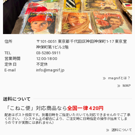
住所
〒101-0051 東京都千代田区神田神保町1-17 東京堂
神保町第1ビル2階
TEL
03-5280-5911
営業時間
12:00-18:00
定休日
不定休
E-mail
info@magnif.jp
magnifとは？
MAP
送料について
「こねこ便」対応商品なら
全国一律 420円
配達はポスト投函です。到着日時をご指定いただいても対応できませんのでご了承
ください。（システム上の都合により、ご注文時に日時指定の操作が出来てしま
うのですが実際には承れません）
送料について