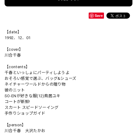
Save
【date】
1992．12．01
【cover】
川合千春
【contents】
千春といっしょにパーティしようよ
おそろい感覚で選ぶ、バッグ&シューズ
ネイチャーワールドからの贈り物
彼のニット
SO-ENが好きな服(12)鳥居ユキ
コートが新鮮!
スカート スピードソーイング
手作りショップガイド
【person】
川合千春 大沢たかお