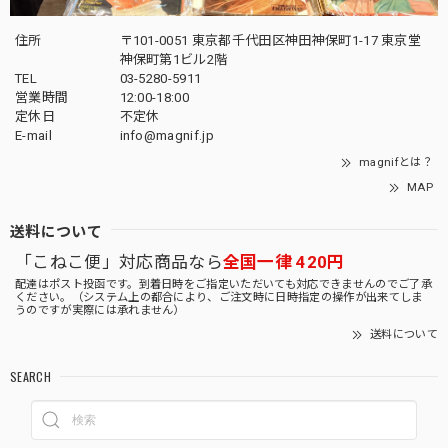
住所
〒101-0051 東京都千代田区神田神保町1-17 東京堂
神保町第1ビル2階
TEL
03-5280-5911
営業時間
12:00-18:00
定休日
不定休
E-mail
info@magnif.jp
magnifとは？
MAP
送料について
「こねこ便」対応商品なら
全国一律 420円
配達はポスト投函です。到着日時をご指定いただいても対応できませんのでご了承
ください。（システム上の都合により、ご注文時に日時指定の操作が出来てしま
うのですが実際には承れません）
送料について
SEARCH