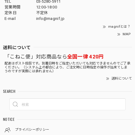
TEL
03-5280-5911
営業時間
12:00-18:00
定休日
不定休
E-mail
info@magnif.jp
magnifとは？
MAP
送料について
「こねこ便」対応商品なら
全国一律 420円
配達はポスト投函です。到着日時をご指定いただいても対応できませんのでご了承
ください。（システム上の都合により、ご注文時に日時指定の操作が出来てしま
うのですが実際には承れません）
送料について
SEARCH
NOTICE
プライバシーポリシー