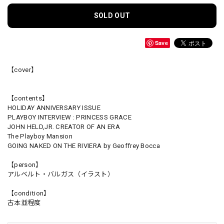
SOLD OUT
Save
【cover】
【contents】
HOLIDAY ANNIVERSARY ISSUE
PLAYBOY INTERVIEW : PRINCESS GRACE
JOHN HELD,JR. CREATOR OF AN ERA
The Playboy Mansion
GOING NAKED ON THE RIVIERA by Geoffrey Bocca
【person】
アルベルト・バルガス（イラスト）
【condition】
古本並程度