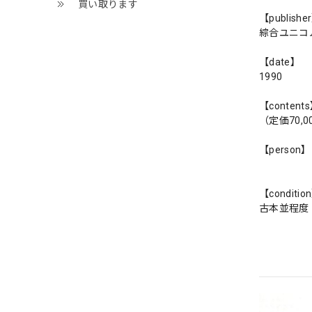
買い取ります
【publishe
綜合ユニコ
【date】
1990
【content
（定価70,0
【person】
【conditio
古本並程度