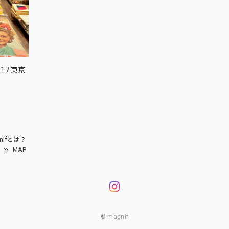
17 東京
nifとは？
MAP
© magnif