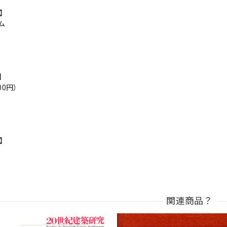
r】
ム
s】
00円）
n】
関連商品？