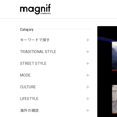
Category
キーワードで探す
TRADITIONAL STYLE
STREET STYLE
MODE
CULTURE
LIFESTYLE
海外の雑誌