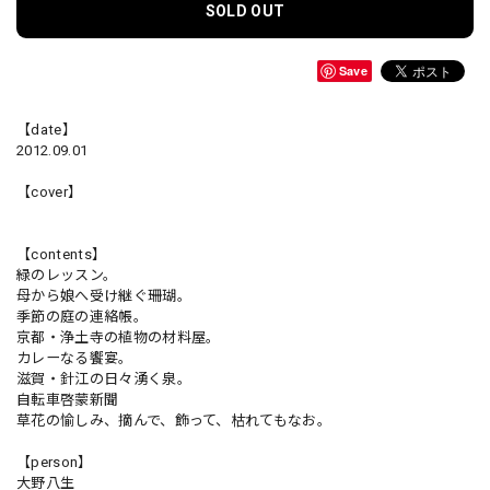
SOLD OUT
Save
【date】
2012.09.01
【cover】
【contents】
緑のレッスン。
母から娘へ受け継ぐ珊瑚。
季節の庭の連絡帳。
京都・浄土寺の植物の材料屋。
カレーなる饗宴。
滋賀・針江の日々湧く泉。
自転車啓蒙新聞
草花の愉しみ、摘んで、飾って、枯れてもなお。
【person】
大野八生