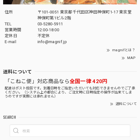
住所
〒101-0051 東京都千代田区神田神保町1-17 東京堂
神保町第1ビル2階
TEL
03-5280-5911
営業時間
12:00-18:00
定休日
不定休
E-mail
info@magnif.jp
magnifとは？
MAP
送料について
「こねこ便」対応商品なら
全国一律 420円
配達はポスト投函です。到着日時をご指定いただいても対応できませんのでご了承
ください。（システム上の都合により、ご注文時に日時指定の操作が出来てしま
うのですが実際には承れません）
送料について
SEARCH