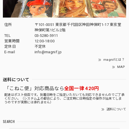
住所
〒101-0051 東京都千代田区神田神保町1-17 東京堂
神保町第1ビル2階
TEL
03-5280-5911
営業時間
12:00-18:00
定休日
不定休
E-mail
info@magnif.jp
magnifとは？
MAP
送料について
「こねこ便」対応商品なら
全国一律 420円
配達はポスト投函です。到着日時をご指定いただいても対応できませんのでご了承
ください。（システム上の都合により、ご注文時に日時指定の操作が出来てしま
うのですが実際には承れません）
送料について
SEARCH