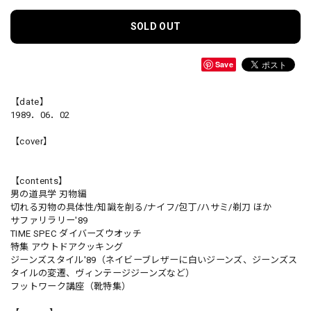
SOLD OUT
Save
【date】
1989．06．02
【cover】
【contents】
男の道具学 刃物編
切れる刃物の具体性/知識を削る/ナイフ/包丁/ハサミ/剃刀 ほか
サファリラリー'89
TIME SPEC ダイバーズウオッチ
特集 アウトドアクッキング
ジーンズスタイル'89（ネイビーブレザーに白いジーンズ、ジーンズス
タイルの変遷、ヴィンテージジーンズなど）
フットワーク講座（靴特集）