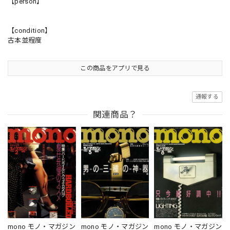
【person】
【condition】
古本並程度
この商品をアプリで見る
通報する
関連商品？
mono モノ・マガジン
mono モノ・マガジン
mono モノ・マガジン