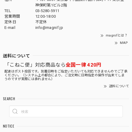
神保町第1ビル2階
TEL
03-5280-5911
営業時間
12:00-18:00
定休日
不定休
E-mail
info@magnif.jp
magnifとは？
MAP
送料について
「こねこ便」対応商品なら
全国一律 420円
配達はポスト投函です。到着日時をご指定いただいても対応できませんのでご了承
ください。（システム上の都合により、ご注文時に日時指定の操作が出来てしま
うのですが実際には承れません）
送料について
SEARCH
NOTICE