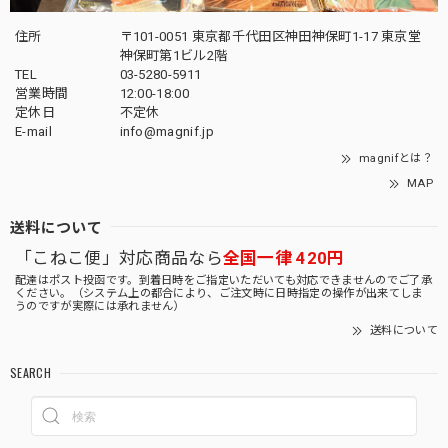
住所
〒101-0051 東京都千代田区神田神保町1-17 東京堂
神保町第1ビル2階
TEL
03-5280-5911
営業時間
12:00-18:00
定休日
不定休
E-mail
info@magnif.jp
magnifとは？
MAP
送料について
「こねこ便」対応商品なら
全国一律 420円
配達はポスト投函です。到着日時をご指定いただいても対応できませんのでご了承
ください。（システム上の都合により、ご注文時に日時指定の操作が出来てしま
うのですが実際には承れません）
送料について
SEARCH