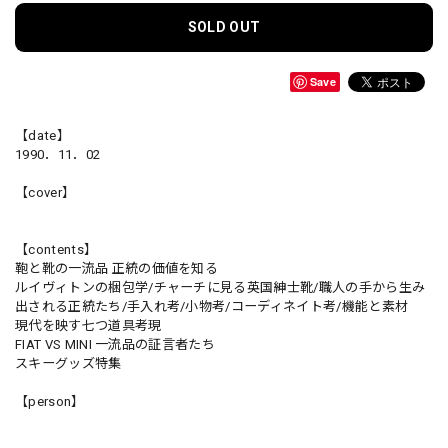
SOLD OUT
Save
【date】
1990．11．02
【cover】
【contents】
鞄と靴の一流品 正統の価値を知る
ルイヴィトンの梱包学/チャーチに見る英国紳士靴/職人の手から生み
出される正統たち/手入れ考/小物考/コーディネイト考/機能と素材
現代を映す七つ道具考現
FIAT VS MINI 一流品の証言者たち
スキーグッズ特集
【person】