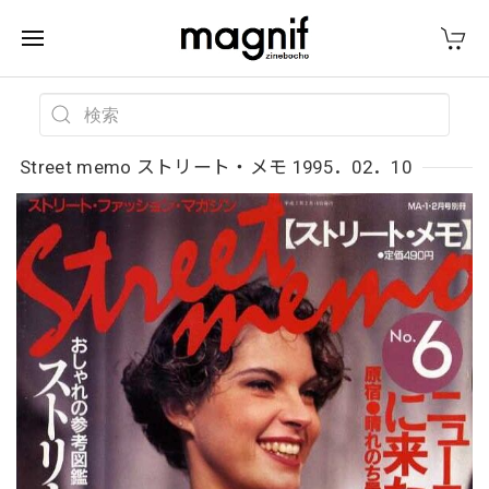
Street memo ストリート・メモ 1995．02．10