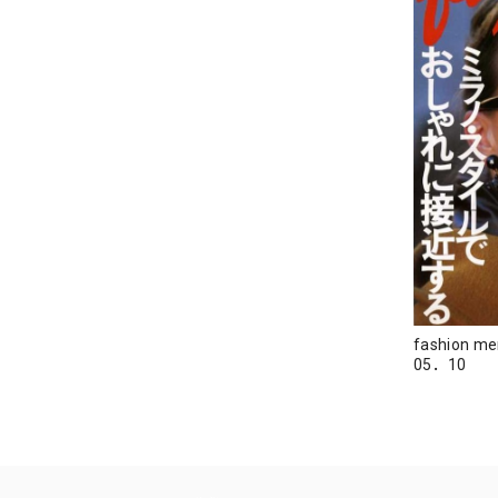
fashion m
05．10