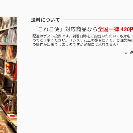
送料について
「こねこ便」対応商品なら
全国一律 420
配達はポスト投函です。到着日時をご指定いただいても対応
のでご了承ください。（システム上の都合により、ご注文時
の操作が出来てしまうのですが実際には承れません）
送