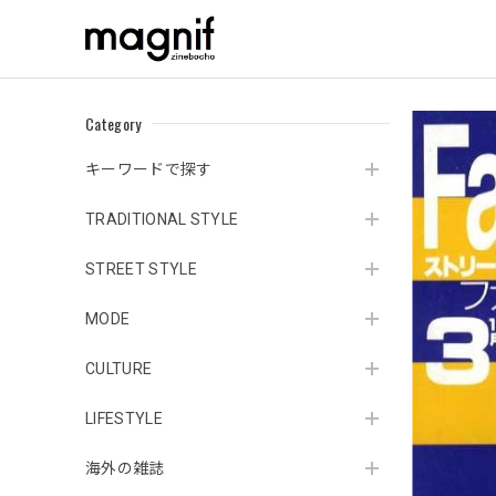
Category
キーワードで探す
TRADITIONAL STYLE
STREET STYLE
MODE
CULTURE
LIFESTYLE
海外の雑誌