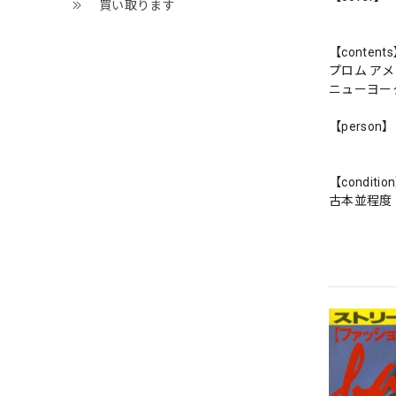
買い取ります
【content
プロム ア
ニューヨー
【person】
【conditio
古本並程度