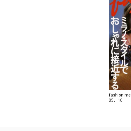
fashion m
05．10