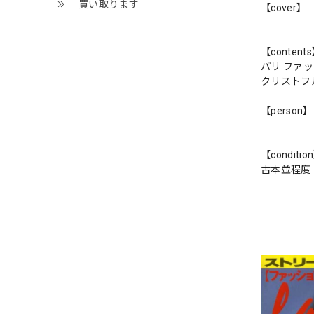
買い取ります
【cover】
【content
パリ ファ
クリストフ
【person】
【conditio
古本並程度