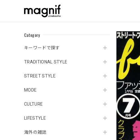
Category
キーワードで探す
TRADITIONAL STYLE
STREET STYLE
MODE
CULTURE
LIFESTYLE
海外の雑誌