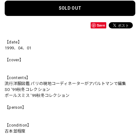
SOLD OUT
Save
【date】
1999．04．01
【cover】
【contents】
流行洋服図鑑 パリの現地コーディネーターがアパルトマンで編集
SO '99秋冬コレクション
ポールスミス '99秋冬コレクション
【person】
【condition】
古本並程度