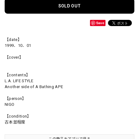
SOLD OUT
Save
【date】
1999．10．01
【cover】
【contents】
L.A. LIFE STYLE
Another side of A Bathing APE
【person】
NIGO
【condition】
古本並程度