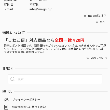
定休日
不定休
E-mail
info@magnif.jp
magnifとは？
MAP
送料について
「こねこ便」対応商品なら
全国一律 420円
配達はポスト投函です。到着日時をご指定いただいても対応できませんのでご了承
ください。（システム上の都合により、ご注文時に日時指定の操作が出来てしま
うのですが実際には承れません）
送料について
SEARCH
NOTICE
プライバシーポリシー
特定商取引法に基づく表記