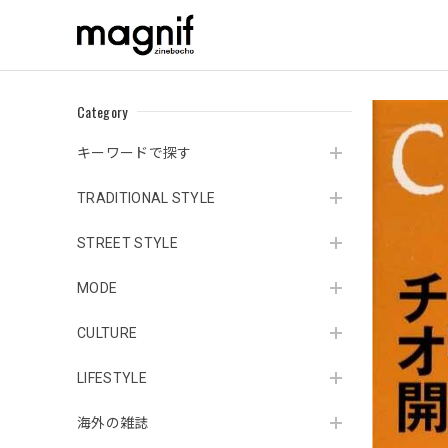
Category
キーワードで探す
TRADITIONAL STYLE
STREET STYLE
MODE
CULTURE
LIFESTYLE
海外の雑誌