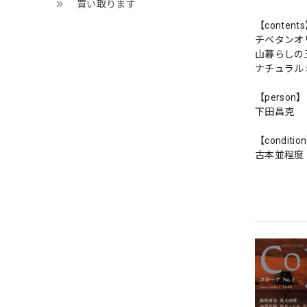
買い取ります
【content
チベタンオ
山暮らしの
ナチュラルミ
【person】
下田昌克
【conditio
古本並程度