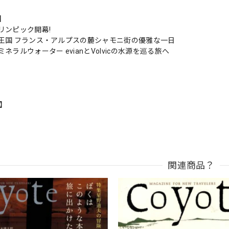
s】
リンピック開幕!
王国 フランス・アルプスの麓シャモニ街の優雅な一日
ネラルウォーター evianとVolvicの水源を巡る旅へ
n】
関連商品？