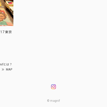
17 東京
nifとは？
MAP
© magnif