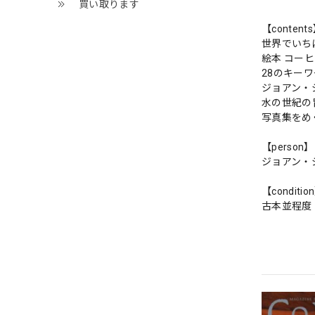
買い取ります
【content
世界でいち
絵本 コー
28のキー
ジョアン・
水の世紀の
写真集をめ
【person】
ジョアン・
【conditio
古本並程度