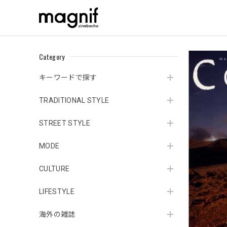
Category
キーワードで探す
TRADITIONAL STYLE
STREET STYLE
MODE
CULTURE
LIFESTYLE
海外の雑誌