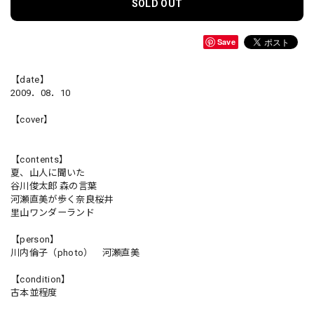
SOLD OUT
Save
【date】
2009．08．10
【cover】
【contents】
夏、山人に聞いた
谷川俊太郎 森の言葉
河瀬直美が歩く奈良桜井
里山ワンダーランド
【person】
川内倫子（photo） 河瀬直美
【condition】
古本並程度