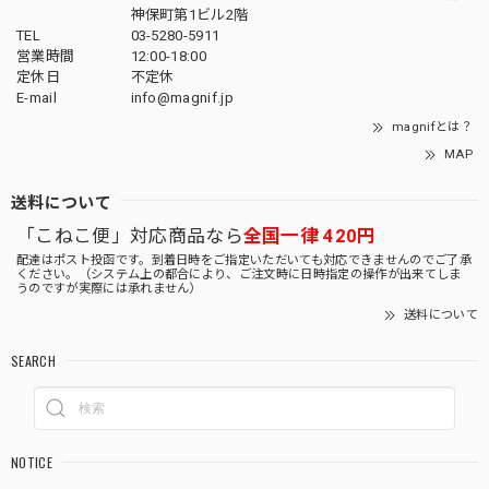
神保町第1ビル2階
TEL
03-5280-5911
営業時間
12:00-18:00
定休日
不定休
E-mail
info@magnif.jp
magnifとは？
MAP
送料について
「こねこ便」対応商品なら
全国一律 420円
配達はポスト投函です。到着日時をご指定いただいても対応できませんのでご了承
ください。（システム上の都合により、ご注文時に日時指定の操作が出来てしま
うのですが実際には承れません）
送料について
SEARCH
NOTICE