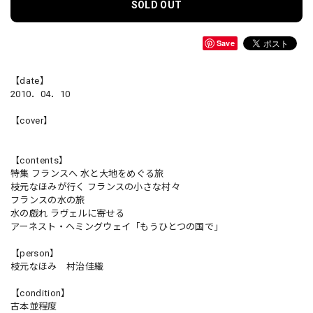
SOLD OUT
Save
【date】
2010．04．10
【cover】
【contents】
特集 フランスへ 水と大地をめぐる旅
枝元なほみが行く フランスの小さな村々
フランスの水の旅
水の戯れ ラヴェルに寄せる
アーネスト・ヘミングウェイ「もうひとつの国で」
【person】
枝元なほみ 村治佳織
【condition】
古本並程度