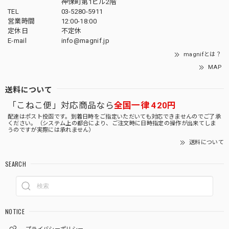
神保町第1ビル2階
TEL
03-5280-5911
営業時間
12:00-18:00
定休日
不定休
E-mail
info@magnif.jp
magnifとは？
MAP
送料について
「こねこ便」対応商品なら
全国一律 420円
配達はポスト投函です。到着日時をご指定いただいても対応できませんのでご了承
ください。（システム上の都合により、ご注文時に日時指定の操作が出来てしま
うのですが実際には承れません）
送料について
SEARCH
NOTICE